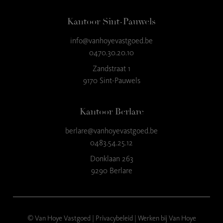
Kantoor Sint-Pauwels
info@vanhoyevastgoed.be
9
,3
0470.30.20.10
23 reviews
Zandstraat 1
9170 Sint-Pauwels
provided by
Kantoor Berlare
berlare@vanhoyevastgoed.be
0483.54.25.12
Donklaan 263
9290 Berlare
© Van Hoye Vastgoed |
Privacybeleid
|
Werken bij Van Hoye