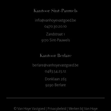
Kantoor Sint-Pauwels
info@vanhoyevastgoed.be
9
,3
0470.30.20.10
23 reviews
Zandstraat 1
9170 Sint-Pauwels
provided by
Kantoor Berlare
berlare@vanhoyevastgoed.be
0483.54.25.12
Donklaan 263
9290 Berlare
© Van Hoye Vastgoed |
Privacybeleid
|
Werken bij Van Hoye