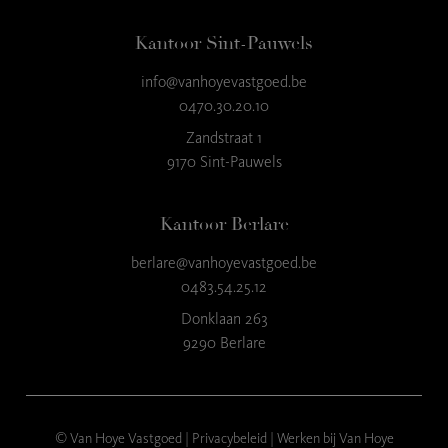
Kantoor Sint-Pauwels
info@vanhoyevastgoed.be
9
,3
0470.30.20.10
23 reviews
Zandstraat 1
9170 Sint-Pauwels
provided by
Kantoor Berlare
berlare@vanhoyevastgoed.be
0483.54.25.12
Donklaan 263
9290 Berlare
© Van Hoye Vastgoed |
Privacybeleid
|
Werken bij Van Hoye