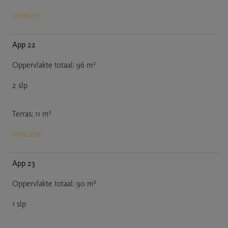
Verkocht
App 22
Oppervlakte totaal
:
96
m²
2
slp
Terras
:
11
m²
Verkocht
App 23
Oppervlakte totaal
:
90
m²
1
slp