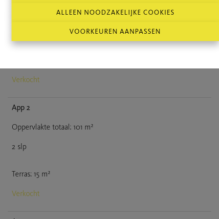
ALLEEN NOODZAKELIJKE COOKIES
Oppervlakte totaal
:
112
m²
VOORKEUREN AANPASSEN
3
slp
Terras
:
15
m²
Verkocht
App 2
Oppervlakte totaal
:
101
m²
2
slp
Terras
:
15
m²
Verkocht