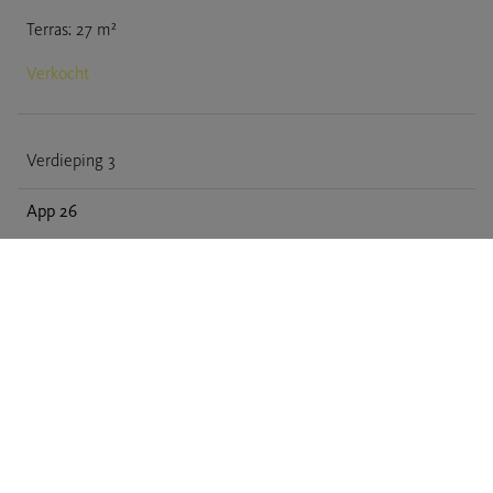
Terras
:
27
m²
Verkocht
Verdieping 3
App 26
Oppervlakte totaal
:
136
m²
3
slp
Terras
:
31
m²
Verkocht
App 27