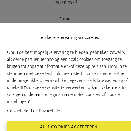
0471364978
E-mail
laurens@vanhoyevastgoed.be
Een betere ervaring via cookies
Om u de best mogelijke ervaring te bieden, gebruiken zowel wij
INFO AANVRAGEN
als derde partijen technologieën zoals cookies om toegang te
krijgen tot apparaatinformatie en/of deze op te slaan. Door in te
stemmen met deze technologieën, stelt u ons en derde partijen
Units
in de mogelijkheid persoonlijke gegevens zoals browsegedrag of
unieke ID's op deze website te verwerken. U kan uw keuze altijd
wijzigen onderaan de pagina via de optie 'cookies' of 'cookie
instellingen'.
Cookiebeleid
en
Privacybeleid
.
Gelijkvloers
App 1
ALLE COOKIES ACCEPTEREN