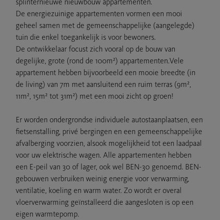
splinternieuwe nieuwbouw appartementen.
De energiezuinige appartementen vormen een mooi
geheel samen met de gemeenschappelijke (aangelegde)
tuin die enkel toegankelijk is voor bewoners.
De ontwikkelaar focust zich vooral op de bouw van
degelijke, grote (rond de 100m²) appartementen.Vele
appartement hebben bijvoorbeeld een mooie breedte (in
de living) van 7m met aansluitend een ruim terras (9m²,
11m², 15m² tot 31m²) met een mooi zicht op groen!
Er worden ondergrondse individuele autostaanplaatsen, een
fietsenstalling, privé bergingen en een gemeenschappelijke
afvalberging voorzien, alsook mogelijkheid tot een laadpaal
voor uw elektrische wagen. Alle appartementen hebben
een E-peil van 30 of lager, ook wel BEN-30 genoemd. BEN-
gebouwen verbruiken weinig energie voor verwarming,
ventilatie, koeling en warm water. Zo wordt er overal
vloerverwarming geïnstalleerd die aangesloten is op een
eigen warmtepomp.