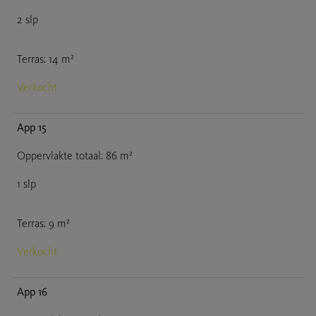
2
slp
Terras
:
14
m²
Verkocht
App 15
Oppervlakte totaal
:
86
m²
1
slp
Terras
:
9
m²
Verkocht
App 16