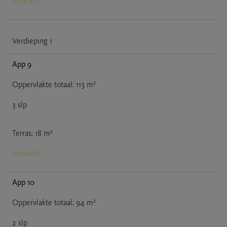
Verkocht
Verdieping 1
App 9
Oppervlakte totaal
:
113
m²
3
slp
Terras
:
18
m²
Verkocht
App 10
Oppervlakte totaal
:
94
m²
2
slp