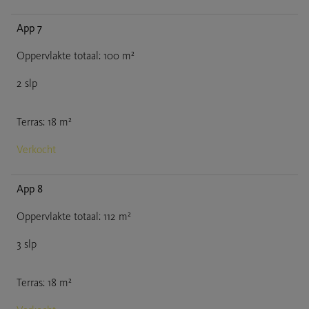
App 7
Oppervlakte totaal
:
100
m²
2
slp
Terras
:
18
m²
Verkocht
App 8
Oppervlakte totaal
:
112
m²
3
slp
Terras
:
18
m²